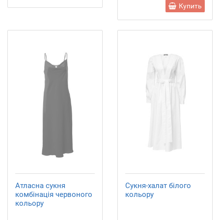
Купить
Атласна сукня
Сукня-халат білого
комбінація червоного
кольору
кольору