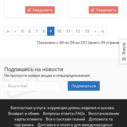
Уведомить
Уведомить
|<
<
5
6
7
8
9
10
11
12
13
>
>|
Показано с 49 по 54 из 231 (всего 39 страниц)
Фиьтр
Подпишись на новости
Не пропусти новые акции и спецпредложения
Подписаться
Бесплатная услуга: коррекция длины изделия и рукава
Возврат и обмен
Вопросы-ответы FAQs
Восстановление
карты клиента
Все о составе тканей
Допомога та
підтримка
Доставка и оплата для международных