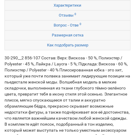
Характеритики
0
Отзывы
0
Вопрос - Отве
Размерная сетка
Как подобрать размер
30-290__2 856-107 Состав: Верх: Вискоза - 50 %, Полиэстер /
Polyester - 45 %, Лайкра / Laycra - 5 %; Підклада: Вискоза - 60 %,
Полиэстер / Polyester - 40 % Плиссированная юбка - это хит,
который уже почти полвека занимает лидирующие позиции на
пьедестале женской моды. Волшебная модель в мелкие
складочки, выполненная из ткани глубокого тёмно-зелёного
цвета, превратит тебя в икону стиля этой осенью. Элегантное
плиссе, мягко спускающееся от талии и аккуратно
обрамляющее бёдра, прекрасно скрывает возможные
недостатки фигуры, а также подчёркивает все её достоинства,
что является важнейшим качеством любой женской одежды.
В комплекте идёт поясок, подобранный в тон изделию,
который может выступать не только уместным аксессуаром