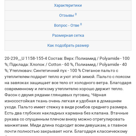
Характеритики
0
Отзывы
0
Вопрос - Отве
Размерная сетка
Как подобрать размер
20-239__U 1158-155-4 Состав: Верх: Полиамид / Polyamide - 100
%; Підклада: Хлопок / Cotton - 60 %, Полиамид / Polyamide - 40
%; Утеплювач: Синтетичний пух - 100 % Стеганое пальто с
утеплителем подарит тепло и уют этой зимой. Пальто с поясом
на завязках защищает все тело от холодного ветра. Благодаря
современному и легкому утеплителю хорошо держит тепло.
Фасон с двумя рядами глянцевых пуговиц. Чёрная
износостойкая ткань очень легкая и удобная в домашнем
уходе. Пальто имеет стежку в виде ромбов среднего размера.
Есть два глубоких накладных кармана без клапана. Втачные
рукава со спущенным плечом внизу можно отрегулировать
манжетами. Миди длина подходит всем девушкам, а главное
почти полностью закрывает ноги. Благодаря классическому