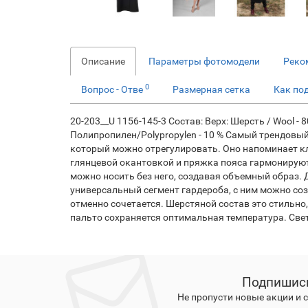
Описание
Параметры фотомодели
Реко
0
Вопрос - Отве
Размерная сетка
Как по
20-203__U 1156-145-3 Состав: Верх: Шерсть / Wool - 8
Полипропилен/Polypropylen - 10 % Cамый трендовы
который можно отрегулировать. Оно напоминает кл
глянцевой окантовкой и пряжка пояса гармонируют
можно носить без него, создавая объемный образ. 
универсальный сегмент гардероба, с ним можно со
отменно сочетается. Шерстяной состав это стильно
пальто сохраняется оптимальная температура. Свет
Подпишись
Не пропусти новые акции и