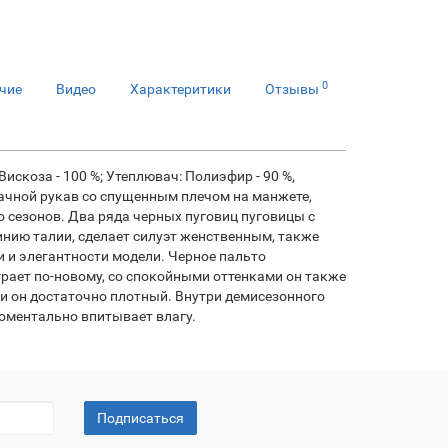
0
чие
Видео
Характеритики
Отзывы
 Вискоза - 100 %; Утеплювач: Полиэфир - 90 %,
тачной рукав со спущенным плечом на манжете,
 сезонов. Два ряда черных пуговиц пуговицы с
нию талии, сделает силуэт женственным, также
и и элегантности модели. Черное пальто
рает по-новому, со спокойными оттенками он также
ли он достаточно плотный. Внутри демисезонного
моментально впитывает влагу.
Подписаться