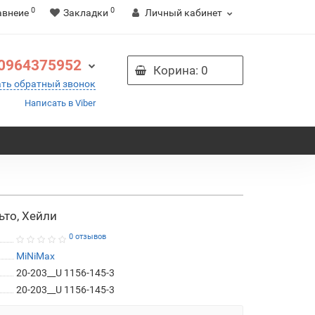
0
0
авнеие
Закладки
Личный кабинет
0964375952
Корина
: 0
ать обратный звонок
Написать в Viber
ьто, Хейли
0 отзывов
MiNiMax
20-203__U 1156-145-3
20-203__U 1156-145-3