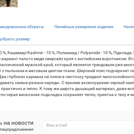
мендованные обхваты
Линейные измерения изделия
Нали
добрать размер
0 %, Кашемир/Kashmir - 10 %, Полиамид / Polyamide - 10 %; Підклада:
й вариант пальто миди оверсайз кроя с английским воротником. В
ассический мужской крой, который является трендовым уже много
 с пыльным и матовым цветом ткани. Широкий пояс подчеркнет ли
Два глубоких кармана на поясе в листочку придают многослойност
здавать самые разные наряды. С яркими аксессуарами черный заиг
, практично и тепло. К тому же шерсть дышащий материал, даже ес
ло-серая вискозная подкладка сохраняет тепло, приятна к телу и 
 на новости
 спецпредложения