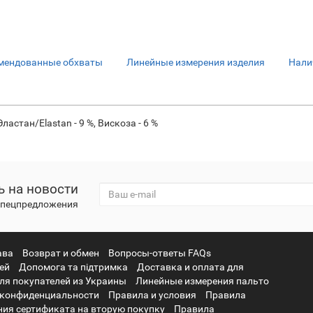
мендованные обхваты
Линейные измерения изделия
Нали
Эластан/Elastan - 9 %, Вискоза - 6 %
 на новости
 спецпредложения
ава
Возврат и обмен
Вопросы-ответы FAQs
ней
Допомога та підтримка
Доставка и оплата для
ля покупателей из Украины
Линейные измерения пальто
 конфиденциальности
Правила и условия
Правила
ия сертификата на вторую покупку
Правила