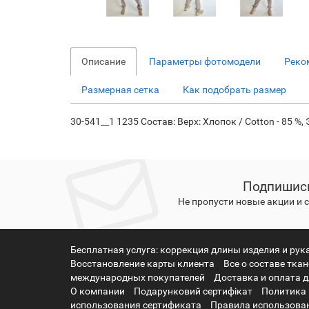
Описание
Параметры фотомодели
Реко
Размерная сетка
Как подобрать размер
30-541__1 1235 Состав: Верх: Хлопок / Cotton - 85 %, 
Подпишись
Не пропусти новые акции и
Бесплатная услуга: коррекция длины изделия и рук
Восстановление карты клиента
Все о составе тка
международных покупателей
Доставка и оплата д
О компании
Подарунковий сертифікат
Политика
использования сертификата
Правила использован