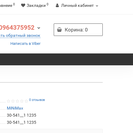
0
0
авнеие
Закладки
Личный кабинет
0964375952
Корина
: 0
ать обратный звонок
Написать в Viber
0 отзывов
MiNiMax
30-541__1 1235
30-541__1 1235