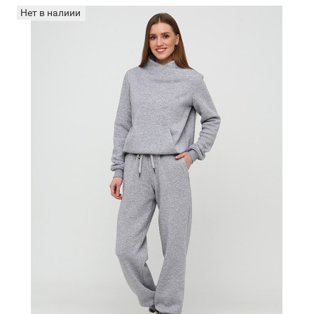
Нет в налиии