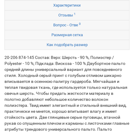
Характеритики
1
Отзывы
0
Вопрос - Отве
Размерная сетка
Как подобрать размер
20-206 874-145 Состав: Верх: Шерсть - 90 %, Полиэстер /
Polyester - 10 %; Підклада: Вискоза - 100 % Двубортное пальто
средней длины универсальный вариант для повседневного
стиля. Холодный серый принт с голубым отливом шикарно
вписывается в осеннюю палитру гардероба. Мягчайшая и
теплая твидовая ткань, где используется только натуральная
овечья шерсть. Чтобы придать жесткости материалу в
полотно добавляют небольшое количество волокон
полиэстера. Твид имеет элегантный и стильный внешний вид,
практически не мнется, хорошо впитывает влагу и имеет
стойкость цвета. Две глянцевые серые пуговицы, втачной
рукав со спущенным плечом и карманы с листочками главные
атрибуты трендового универсального пальто. Пальто