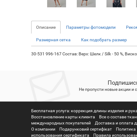
Описание
Параметры фотомодели
Реко
Размерная сетка
Как подобрать размер
30-531 996-167 Состав: Верх: Шелк / Silk - 50 %, Виско
Подпишись
Не пропусти новые акции и
Бесплатная услуга: коррекция длины изделия и рук
Восстановление карты клиента
Все о составе тка
международных покупателей
Доставка и оплата д
О компании
Подарунковий сертифікат
Политика
использования сертификата
Правила использован