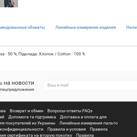
мендованные обхваты
Линейные измерения изделия
Нали
за - 50 %; Підклада: Хлопок / Cotton - 100 %
 на новости
 спецпредложения
ава
Возврат и обмен
Вопросы-ответы FAQs
ней
Допомога та підтримка
Доставка и оплата для
ля покупателей из Украины
Линейные измерения пальто
 конфиденциальности
Правила и условия
Правила
ия сертификата на вторую покупку
Правила