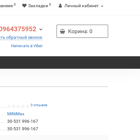
0
0
авнеие
Закладки
Личный кабинет
0964375952
Корина
: 0
ать обратный звонок
Написать в Viber
0 отзывов
MiNiMax
30-531 996-167
30-531 996-167