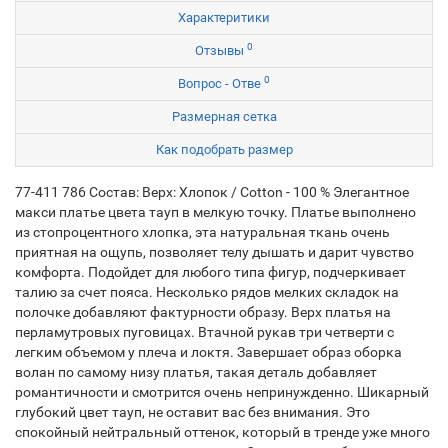
Характеритики
0
Отзывы
0
Вопрос - Отве
Размерная сетка
Как подобрать размер
77-411 786 Состав: Верх: Хлопок / Cotton - 100 % Элегантное
макси платье цвета тауп в мелкую точку. Платье выполнено
из стопроцентного хлопка, эта натуральная ткань очень
приятная на ощупь, позволяет телу дышать и дарит чувство
комфорта. Подойдет для любого типа фигур, подчеркивает
талию за счет пояса. Несколько рядов мелких складок на
полочке добавляют фактурности образу. Верх платья на
перламутровых пуговицах. Втачной рукав три четверти с
легким объемом у плеча и локтя. Завершает образ оборка
волан по самому низу платья, такая деталь добавляет
романтичности и смотрится очень непринужденно. Шикарный
глубокий цвет тауп, не оставит вас без внимания. Это
спокойный нейтральный оттенок, который в тренде уже много