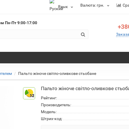
Валюта:
грн.
Ср
Язык
ем
Пн-Пт 9:00-17:00
+38
Заказ
ителем
Пальто жіноче світло-оливкове стьобане
Пальто жіноче світло-оливкове стьоб
12
Рейтинг:
Производитель:
Модель:
Штрих-код: