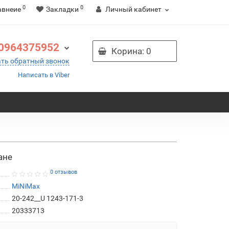
0
0
авнеие
Закладки
Личный кабинет
0964375952
Корина
: 0
ать обратный звонок
Написать в Viber
ане
0 отзывов
MiNiMax
20-242__U 1243-171-3
20333713