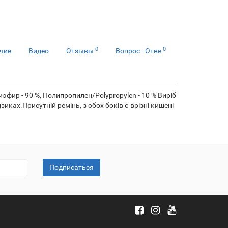
0
0
чие
Видео
Отзывы
Вопрос - Отве
лиэфир - 90 %, Полипропилен/Polypropylen - 10 % Виріб
иках.Присутній ремінь, з обох боків є врізні кишені
Подписаться