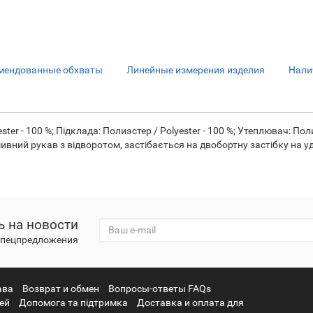
мендованные обхваты
Линейные измерения изделия
Нали
ster - 100 %; Підклада: Полиэстер / Polyester - 100 %; Утеплювач: По
вний рукав з відворотом, застібається на двобортну застібку на удз
 на новости
 спецпредложения
ава
Возврат и обмен
Вопросы-ответы FAQs
ней
Допомога та підтримка
Доставка и оплата для