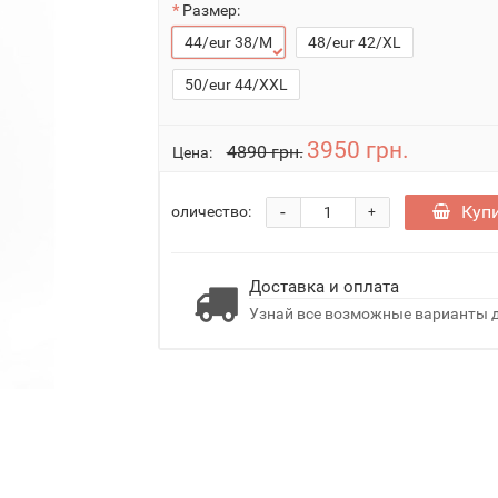
Размер:
44/eur 38/M
48/eur 42/XL
50/eur 44/XXL
3950 грн.
4890 грн.
Цена:
-
Куп
оличество:
+
Доставка и оплата
Узнай все возможные варианты д