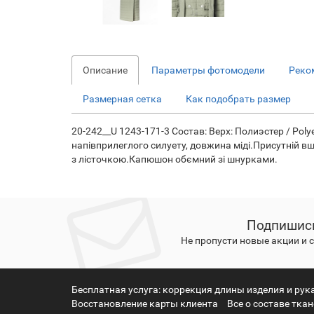
Описание
Параметры фотомодели
Реко
Размерная сетка
Как подобрать размер
20-242__U 1243-171-3 Состав: Верх: Полиэстер / Polye
напівприлеглого силуету, довжина міді.Присутній вши
з лісточкою.Капюшон обємний зі шнурками.
Подпишись
Не пропусти новые акции и
Бесплатная услуга: коррекция длины изделия и рук
Восстановление карты клиента
Все о составе тка