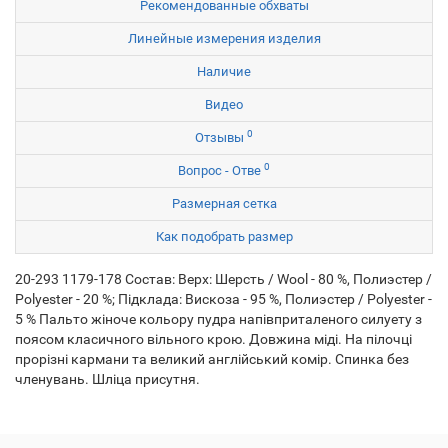
Рекомендованные обхваты
Линейные измерения изделия
Наличие
Видео
0
Отзывы
0
Вопрос - Отве
Размерная сетка
Как подобрать размер
20-293 1179-178 Состав: Верх: Шерсть / Wool - 80 %, Полиэстер /
Polyester - 20 %; Підклада: Вискоза - 95 %, Полиэстер / Polyester -
5 % Пальто жіноче кольору пудра напівприталеного силуету з
поясом класичного вільного крою. Довжина міді. На пілочці
прорізні кармани та великий англійський комір. Спинка без
членувань. Шліца присутня.