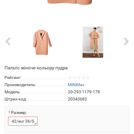
Пальто жіноче кольору пудра
Рейтинг:
Производитель:
MiNiMax
Модель:
20-293 1179-178
Штрих-код:
20343682
Размер:
42/eur 36/S