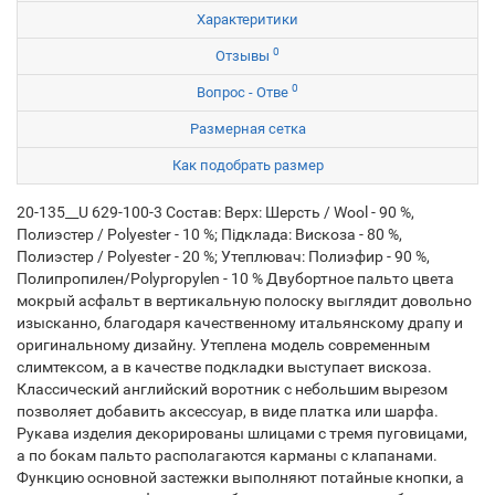
Характеритики
0
Отзывы
0
Вопрос - Отве
Размерная сетка
Как подобрать размер
20-135__U 629-100-3 Состав: Верх: Шерсть / Wool - 90 %,
Полиэстер / Polyester - 10 %; Підклада: Вискоза - 80 %,
Полиэстер / Polyester - 20 %; Утеплювач: Полиэфир - 90 %,
Полипропилен/Polypropylen - 10 % Двубортное пальто цвета
мокрый асфальт в вертикальную полоску выглядит довольно
изысканно, благодаря качественному итальянскому драпу и
оригинальному дизайну. Утеплена модель современным
слимтексом, а в качестве подкладки выступает вискоза.
Классический английский воротник с небольшим вырезом
позволяет добавить аксессуар, в виде платка или шарфа.
Рукава изделия декорированы шлицами с тремя пуговицами,
а по бокам пальто располагаются карманы с клапанами.
Функцию основной застежки выполняют потайные кнопки, а