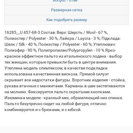
Вопрос - Отве
Размерная сетка
Как подобрать размер
16285__U 457-68-3 Состав: Верх: Шерсть / Wool - 67 %,
Полиэстер / Polyester - 30 %, Лайкра / Laycra - 3 %; Підклада:
Шелк / Silk - 40 %, Полиэстер / Polyester - 60 %; Утеплювач:
Полиэфир - 90 %, Полипропилен/Polypropylen - 10 % Ярко-
красное эффектное пальто из итальянского лодена - выбор
тех женщин, которые привыкли быть в центре внимания.
Утеплена модель слимтексом, в качестве подкладки
использована качественная вискоза. Прямой силуэт
скрывает все недостатки фигуры. Воротник изделия - стойка,
рукава втачные с манжетами. Карманы в шве застегиваются
на молнию. Фиксируется пальто скрытыми кнопками.
Изюминка модели - красный мех, обрамляющий низ спинки.
Пальто безупречно сидит на любой фигуре, отлично
комбинируется и с брюками, и с юбкой.