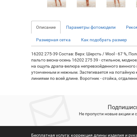
Описание
Параметры фотомодели
Реко
Размерная сетка
Как подобрать размер
16202 275-39 Состав: Верх: Шерсть / Wool - 67 %, Полиэ
пальто весна-осень 16202 275 39 - стильное, модн
на ощупь драпа-велюра непревзойденного винного ц
утонченным и нежным. Застегивается на потайную 
линиями по всей длине. Воротник - стойка, отдален
Подпишись
Не пропусти новые акции и
Бесплатная услуга: коррекция длины изделия и рук