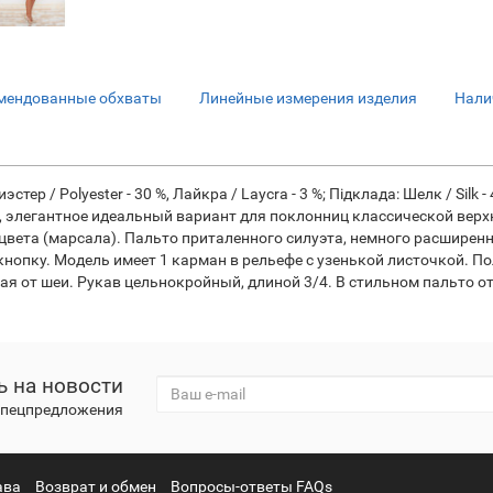
мендованные обхваты
Линейные измерения изделия
Нали
стер / Polyester - 30 %, Лайкра / Laycra - 3 %; Підклада: Шелк / Silk 
ое, элегантное идеальный вариант для поклонниц классической вер
вета (марсала). Пальто приталенного силуэта, немного расширенно
кнопку. Модель имеет 1 карман в рельефе с узенькой листочкой. 
ная от шеи. Рукав цельнокройный, длиной 3/4. В стильном пальто о
 на новости
 спецпредложения
ава
Возврат и обмен
Вопросы-ответы FAQs