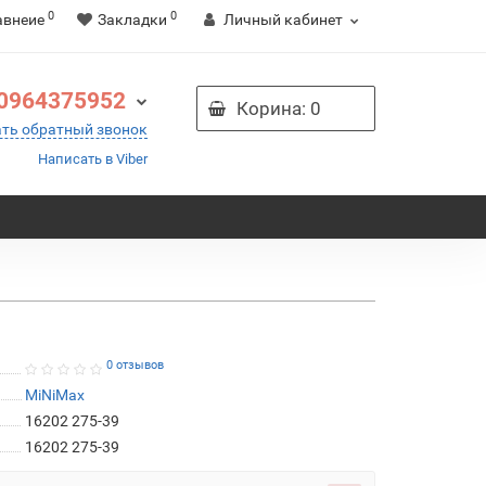
0
0
авнеие
Закладки
Личный кабинет
0964375952
Корина
: 0
ать обратный звонок
Написать в Viber
0 отзывов
MiNiMax
16202 275-39
16202 275-39