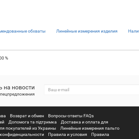
мендованные обхваты
Линейные измерения изделия
Нали
00 %
 на новости
 спецпредложения
ава
Возврат и обмен
Вопросы-ответы FAQs
ней
Допомога та підтримка
Доставка и оплата для
ля покупателей из Украины
Линейные измерения пальто
 конфиденциальности
Правила и условия
Правила