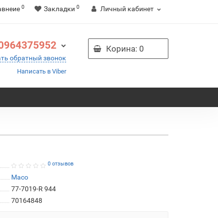
0
0
авнеие
Закладки
Личный кабинет
0964375952
Корина
: 0
ать обратный звонок
Написать в Viber
0 отзывов
Maco
77-7019-R 944
70164848