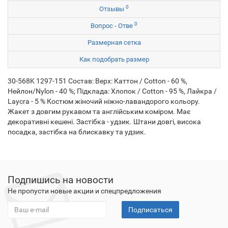
0
Отзывы
0
Вопрос - Отве
Размерная сетка
Как подобрать размер
30-568K 1297-151 Состав: Верх: Каттон / Cotton - 60 %,
Нейлон/Nylon - 40 %; Підклада: Хлопок / Cotton - 95 %, Лайкра /
Laycra - 5 % Костюм жіночий ніжно-лавандорого кольору.
Жакет з довгим рукавом та англійським коміром. Має
декоративні кешені. Застібка - удзик. Штани довгі, висока
посадка, застібка на блискавку та удзик.
Подпишись на новости
Не пропусти новые акции и спецпредложения
Подписаться