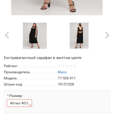
Екстравагантный сарафан в желтом цвете
Рейтинг:
Производитель:
Maco
Модель:
77-506 911
Штрих-код:
70157208
Размер:
46/eur 40/L