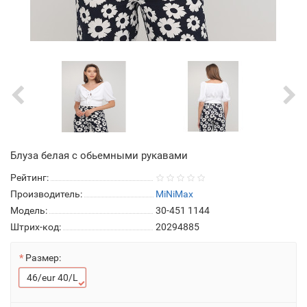
Блуза белая с обьемными рукавами
Рейтинг:
Производитель:
MiNiMax
Модель:
30-451 1144
Штрих-код:
20294885
Размер:
46/eur 40/L