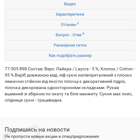
Видео
Характеритики
0
Отзывы
0
Вопрос - Отве
Размерная сетка
Как подобрать размер
77-505 898 Состав: Верх: Лайкра / Laycra - 5 %, Хлопок / Cotton -
95 % Виріб довжиною міді, ліф сукні напівприталений з плоско
лежачою стійкою від якої по пілочці є декоративний підріз,
пілочка декорована односторонніми складками. Рукав
вшивний зі збіркою по окату та біля манжету. Сукня має пояс,
спідниця сукні - трацевидна.
Подпишись на новости
Не пропусти новые акции и спецпредложения