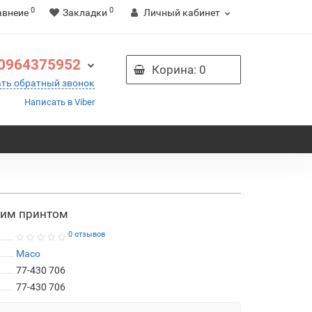
0
0
авнеие
Закладки
Личный кабинет
0964375952
Корина
: 0
ать обратный звонок
Написать в Viber
ким принтом
0 отзывов
Maco
77-430 706
77-430 706