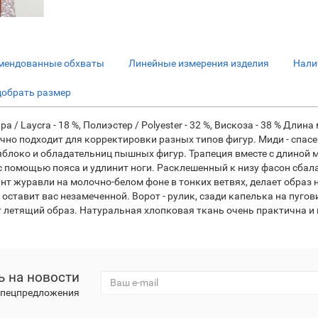
мендованные обхваты
Линейные измерения изделия
Нали
добрать размер
кра / Laycra - 18 %, Полиэстер / Polyester - 32 %, Вискоза - 38 % Д
чно подходит для корректировки разных типов фигур. Миди - спас
 яблоко и обладательниц пышных фигур. Трапеция вместе с длиной
с помощью пояса и удлинит ноги. Расклешенный к низу фасон сбал
т журавли на молочно-белом фоне в тонких ветвях, делает образ 
ставит вас незамеченной. Ворот - рулик, сзади капелька на пугов
ет летящий образ. Натуральная хлопковая ткань очень практична и
 на новости
 спецпредложения