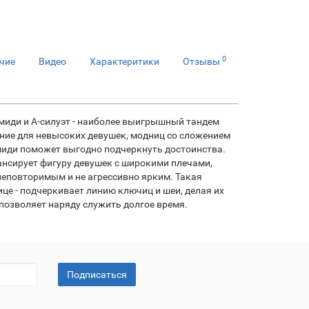
0
чие
Видео
Характеритики
Отзывы
лина миди и А-силуэт - наиболее выигрышный тандем
ение для невысоких девушек, модниц со сложением
 миди поможет выгодно подчеркнуть достоинства.
ансирует фигуру девушек с широкими плечами,
неповторимым и не агрессивно ярким. Такая
ице - подчеркивает линию ключиц и шеи, делая их
 позволяет наряду служить долгое время.
Подписаться