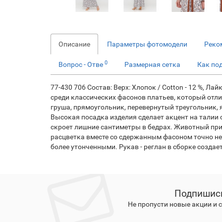
Описание
Параметры фотомодели
Реко
0
Вопрос - Отве
Размерная сетка
Как по
77-430 706 Состав: Верх: Хлопок / Cotton - 12 %, Лай
среди классических фасонов платьев, который отли
груша, прямоугольник, перевернутый треугольник,
Высокая посадка изделия сделает акцент на талии 
скроет лишние сантиметры в бедрах. Животный прин
расцветка вместе со сдержанным фасоном точно не о
более утонченными. Рукав - реглан в сборке созда
Подпишись
Не пропусти новые акции и