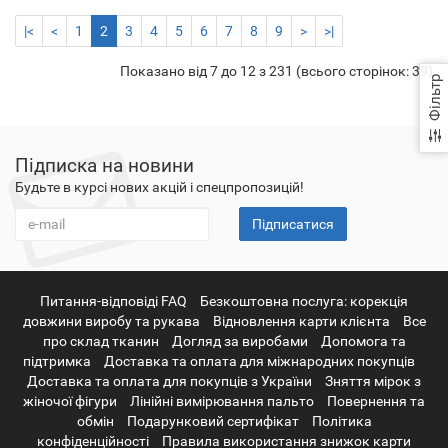
|<
<
1
2
3
4
5
6
7
8
9
>
>|
Показано від 7 до 12 з 231 (всього сторінок: 39)
Фільтр
Підписка на новини
Будьте в курсі нових акцій і спецпропозицій!
Підписатися
Питання-відповіді FAQ
Безкоштовна послуга: корекція
довжини виробу та рукава
Відновлення карти клієнта
Все
про склад тканин
Догляд за виробами
Допомога та
підтримка
Доставка та оплата для міжнародних покупців
Доставка та оплата для покупців з України
Зняття мірок з
жіночої фігури
Лінійні вимірювання пальто
Повернення та
обмін
Подарунковий сертифікат
Політика
конфіденційності
Правила використання знижок карти