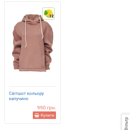
12
Світшот кольору
капучино
990 грн.
Купити
Фільтр