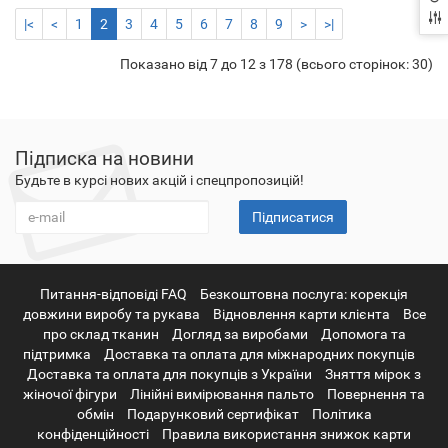
|<
<
1
2
3
4
5
6
7
8
9
>
>|
Показано від 7 до 12 з 178 (всього сторінок: 30)
Підписка на новини
Будьте в курсі нових акцій і спецпропозицій!
Підписатися
Питання-відповіді FAQ
Безкоштовна послуга: корекція
довжини виробу та рукава
Відновлення карти клієнта
Все
про склад тканин
Догляд за виробами
Допомога та
підтримка
Доставка та оплата для міжнародних покупців
Доставка та оплата для покупців з України
Зняття мірок з
жіночої фігури
Лінійні вимірювання пальто
Повернення та
обмін
Подарунковий сертифікат
Політика
конфіденційності
Правила використання знижок карти