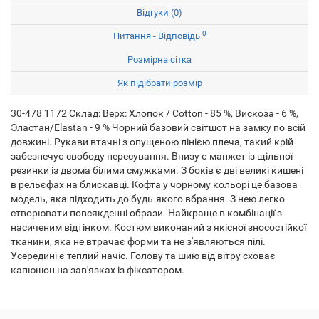
Відгуки (0)
0
Питання - Відповідь
Розмірна сітка
Як підібрати розмір
30-478 1172 Склад: Верх: Хлопок / Cotton - 85 %, Вискоза - 6 %,
Эластан/Elastan - 9 % Чорний базовий світшот на замку по всій
довжині. Рукави втачні з опущеною лінією плеча, такий крій
забезпечує свободу пересування. Внизу є манжет із щільної
резинки із двома білими смужками. З боків є дві великі кишені
в рельєфах на блискавці. Кофта у чорному кольорі це базова
модель, яка підходить до будь-якого вбрання. З нею легко
створювати повсякденні образи. Найкраще в комбінації з
насиченим відтінком. Костюм виконаний з якісної зносостійкої
тканини, яка не втрачає форми та не з'являються пілі.
Усередині є теплий начіс. Голову та шию від вітру сховає
капюшон на зав'язках із фіксатором.