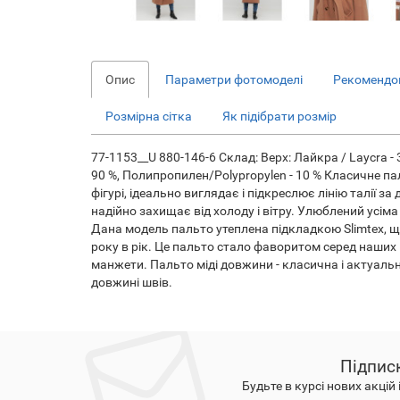
Опис
Параметри фотомоделі
Рекомендов
Розмірна сітка
Як підібрати розмір
77-1153__U 880-146-6 Склад: Верх: Лайкра / Laycra - 3 
90 %, Полипропилен/Polypropylen - 10 % Класичне па
фігурі, ідеально виглядає і підкреслює лінію талії
надійно захищає від холоду і вітру. Улюблений усім
Дана модель пальто утеплена підкладкою Slimtex, щ
року в рік. Це пальто стало фаворитом серед наших
манжети. Пальто міді довжини - класична і актуальна
довжині швів.
Підпис
Будьте в курсі нових акцій 