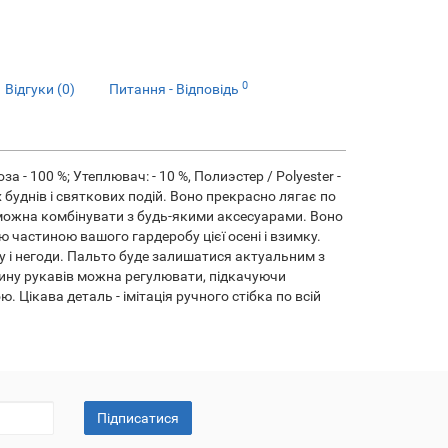
0
Відгуки (0)
Питання - Відповідь
за - 100 %; Утеплювач: - 10 %, Полиэстер / Polyester -
буднів і святкових подій. Воно прекрасно лягає по
т, можна комбінувати з будь-якими аксесуарами. Воно
 частиною вашого гардеробу цієї осені і взимку.
у і негоди. Пальто буде залишатися актуальним з
жину рукавів можна регулювати, підкачуючи
 Цікава деталь - імітація ручного стібка по всій
Підписатися