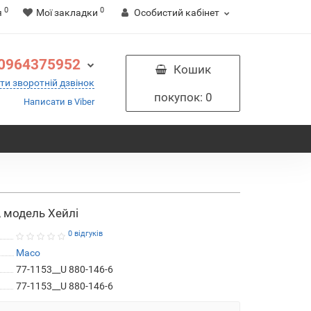
0
0
я
Мої закладки
Особистий кабінет
0964375952
Кошик
ти зворотній дзвінок
покупок
: 0
Написати в Viber
 модель Хейлі
0 відгуків
Maco
77-1153__U 880-146-6
77-1153__U 880-146-6