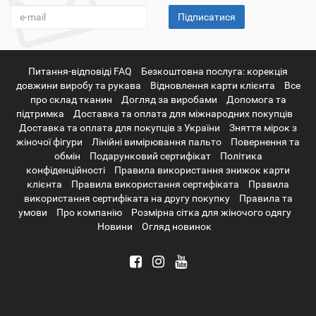
Підписатися
Питання-відповіді FAQ
Безкоштовна послуга: корекція
довжини виробу та рукава
Відновлення карти клієнта
Все
про склад тканин
Догляд за виробами
Допомога та
підтримка
Доставка та оплата для міжнародних покупців
Доставка та оплата для покупців з України
Зняття мірок з
жіночої фігури
Лінійні вимірювання пальто
Повернення та
обмін
Подарунковий сертифікат
Політика
конфіденційності
Правила використання знижок карти
клієнта
Правила використання сертифіката
Правила
використання сертифіката на другу покупку
Правила та
умови
Про компанію
Розмірна сітка для жіночого одягу
Новини
Огляд новинок