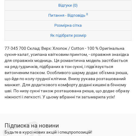
Відгуки (0)
0
Питання - Відповідь
Розмірна сітка
Як підібрати розмір
77-345 700 Склад: Верх: Хлопок / Cotton - 100 % Оригінальна
сукня-халат, усипана квітковим принтом, - справжня знахідка
для справжніх модниць. Ця романтична модель застібається
на ряд гудзичків, підібраних в тон сукні, і підв'язується
витонченим паском. Особливого шарму додає об'ємна рюша,
що йде по колу грудної клітини. Внизу рукава розташований
манжет. Для додаткового комфорту додані кишені в бічному
шві. По низу сукні також розташована рюша, що додає образу
ніжності і легкості. У цьому вбранні ти затьмарила усіх!
Підписка на новини
Будьте в курсі нових акцій і спецпропозицій!