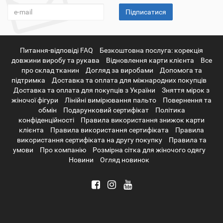
Підписатися
Питання-відповіді FAQ
Безкоштовна послуга: корекція
довжини виробу та рукава
Відновлення карти клієнта
Все
про склад тканин
Догляд за виробами
Допомога та
підтримка
Доставка та оплата для міжнародних покупців
Доставка та оплата для покупців з України
Зняття мірок з
жіночої фігури
Лінійні вимірювання пальто
Повернення та
обмін
Подарунковий сертифікат
Політика
конфіденційності
Правила використання знижок карти
клієнта
Правила використання сертифіката
Правила
використання сертифіката на другу покупку
Правила та
умови
Про компанію
Розмірна сітка для жіночого одягу
Новини
Огляд новинок