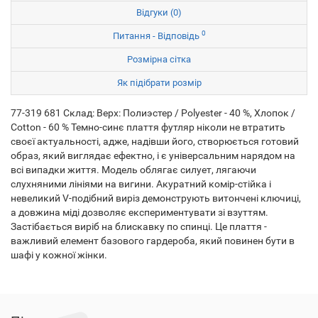
Відгуки (0)
0
Питання - Відповідь
Розмірна сітка
Як підібрати розмір
77-319 681 Склад: Верх: Полиэстер / Polyester - 40 %, Хлопок /
Cotton - 60 % Темно-синє плаття футляр ніколи не втратить
своєї актуальності, адже, надівши його, створюється готовий
образ, який виглядає ефектно, і є універсальним нарядом на
всі випадки життя. Модель облягає силует, лягаючи
слухняними лініями на вигини. Акуратний комір-стійка і
невеликий V-подібний виріз демонструють витончені ключиці,
а довжина міді дозволяє експериментувати зі взуттям.
Застібається виріб на блискавку по спинці. Це плаття -
важливий елемент базового гардероба, який повинен бути в
шафі у кожної жінки.