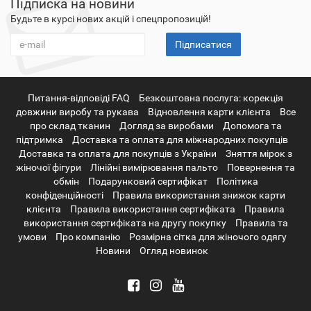
Підписка на новини
Будьте в курсі нових акцій і спецпропозицій!
Підписатися
Питання-відповіді FAQ
Безкоштовна послуга: корекція
довжини виробу та рукава
Відновлення карти клієнта
Все
про склад тканин
Догляд за виробами
Допомога та
підтримка
Доставка та оплата для міжнародних покупців
Доставка та оплата для покупців з України
Зняття мірок з
жіночої фігури
Лінійні вимірювання пальто
Повернення та
обмін
Подарунковий сертифікат
Політика
конфіденційності
Правила використання знижок карти
клієнта
Правила використання сертифіката
Правила
використання сертифіката на другу покупку
Правила та
умови
Про компанію
Розмірна сітка для жіночого одягу
Новини
Огляд новинок