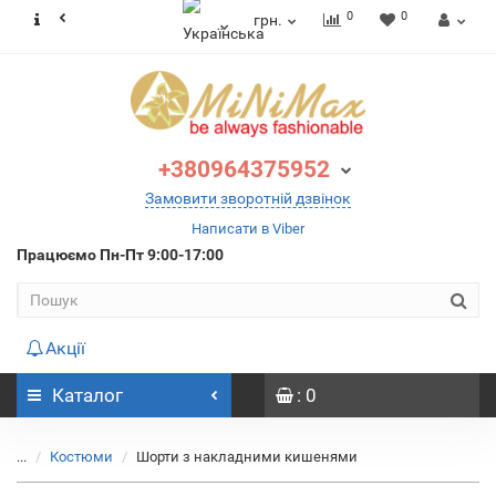
0
0
грн.
+380964375952
Замовити зворотній дзвінок
Написати в Viber
Працюємо
Пн-Пт 9:00-17:00
Акції
Каталог
: 0
...
Костюми
Шорти з накладними кишенями