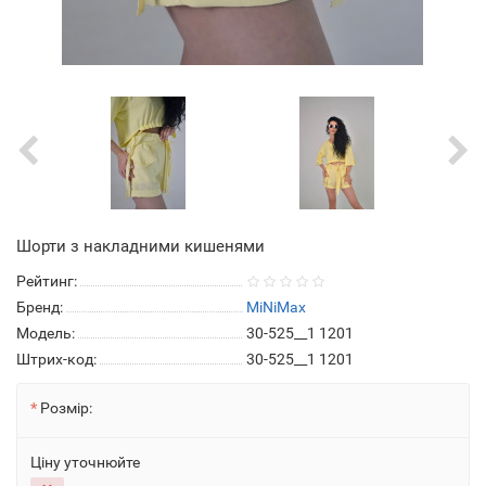
Шорти з накладними кишенями
Рейтинг:
Бренд:
MiNiMax
Модель:
30-525__1 1201
Штрих-код:
30-525__1 1201
Розмір:
Ціну уточнюйте