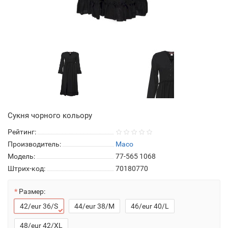
Сукня чорного кольору
Рейтинг:
Производитель:
Maco
Модель:
77-565 1068
Штрих-код:
70180770
Размер:
42/eur 36/S
44/eur 38/M
46/eur 40/L
48/eur 42/XL