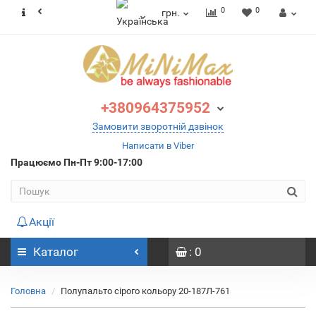
0
0
грн.
+380964375952
Замовити зворотній дзвінок
Написати в Viber
Працюємо
Пн-Пт 9:00-17:00
Акції
Каталог
: 0
Головна
Пoлупальто сірого кольору 20-187Л-761