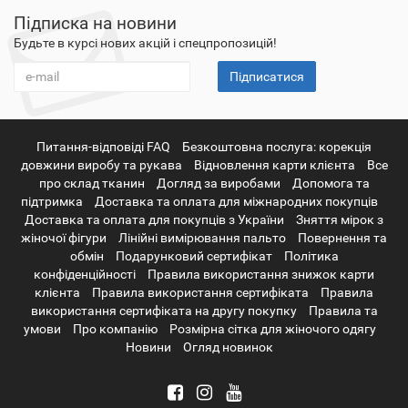
Підписка на новини
Будьте в курсі нових акцій і спецпропозицій!
Підписатися
Питання-відповіді FAQ
Безкоштовна послуга: корекція
довжини виробу та рукава
Відновлення карти клієнта
Все
про склад тканин
Догляд за виробами
Допомога та
підтримка
Доставка та оплата для міжнародних покупців
Доставка та оплата для покупців з України
Зняття мірок з
жіночої фігури
Лінійні вимірювання пальто
Повернення та
обмін
Подарунковий сертифікат
Політика
конфіденційності
Правила використання знижок карти
клієнта
Правила використання сертифіката
Правила
використання сертифіката на другу покупку
Правила та
умови
Про компанію
Розмірна сітка для жіночого одягу
Новини
Огляд новинок