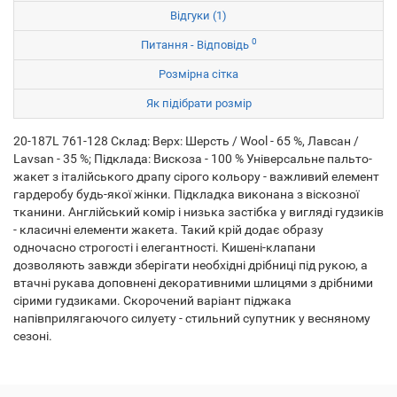
Відгуки (1)
0
Питання - Відповідь
Розмірна сітка
Як підібрати розмір
20-187L 761-128 Склад: Верх: Шерсть / Wool - 65 %, Лавсан /
Lavsan - 35 %; Підклада: Вискоза - 100 % Універсальне пальто-
жакет з італійського драпу сірого кольору - важливий елемент
гардеробу будь-якої жінки. Підкладка виконана з віскозної
тканини. Англійський комір і низька застібка у вигляді гудзиків
- класичні елементи жакета. Такий крій додає образу
одночасно строгості і елегантності. Кишені-клапани
дозволяють завжди зберігати необхідні дрібниці під рукою, а
втачні рукава доповнені декоративними шлицями з дрібними
сірими гудзиками. Скорочений варіант піджака
напівприлягаючого силуету - стильний супутник у весняному
сезоні.