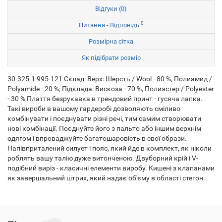
Відгуки (0)
0
Питання - Відповідь
Розмірна сітка
Як підібрати розмір
30-325-1 995-121 Склад: Верх: Шерсть / Wool - 80 %, Полиамид /
Polyamide - 20 %; Підклада: Вискоза - 70 %, Полиэстер / Polyester
- 30 % Плаття безрукавка в трендовий принт - гусяча лапка.
Такі вироби в вашому гардеробі дозволяють сміливо
комбінувати і поєднувати різні речі, тим самим створювати
нові комбінації. Поєднуйте його з пальто або іншим верхнім
одягом і впроваджуйте багатошаровість в свої образи.
Напівприталений силует і пояс, який йде в комплект, як ніколи
роблять вашу талію дуже витонченою. Двуборний крій і V-
подібний виріз - класичні елементи виробу. Кишені з клапанами
як завершальний штрих, який надає об'єму в області стегон.