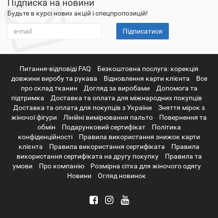
Підписка на новини
Будьте в курсі нових акцій і спецпропозицій!
Підписатися
Питання-відповіді FAQ
Безкоштовна послуга: корекція
довжини виробу та рукава
Відновлення карти клієнта
Все
про склад тканин
Догляд за виробами
Допомога та
підтримка
Доставка та оплата для міжнародних покупців
Доставка та оплата для покупців з України
Зняття мірок з
жіночої фігури
Лінійні вимірювання пальто
Повернення та
обмін
Подарунковий сертифікат
Політика
конфіденційності
Правила використання знижок карти
клієнта
Правила використання сертифіката
Правила
використання сертифіката на другу покупку
Правила та
умови
Про компанію
Розмірна сітка для жіночого одягу
Новини
Огляд новинок