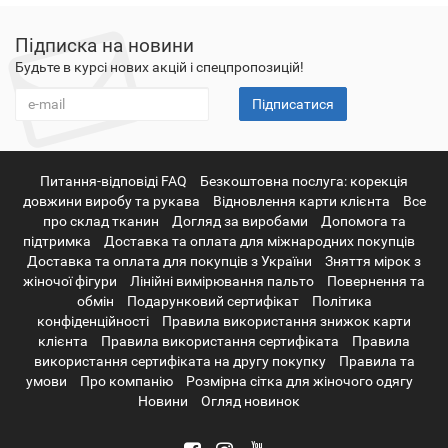
Підписка на новини
Будьте в курсі нових акцій і спецпропозицій!
Підписатися
Питання-відповіді FAQ
Безкоштовна послуга: корекція
довжини виробу та рукава
Відновлення карти клієнта
Все
про склад тканин
Догляд за виробами
Допомога та
підтримка
Доставка та оплата для міжнародних покупців
Доставка та оплата для покупців з України
Зняття мірок з
жіночої фігури
Лінійні вимірювання пальто
Повернення та
обмін
Подарунковий сертифікат
Політика
конфіденційності
Правила використання знижок карти
клієнта
Правила використання сертифіката
Правила
використання сертифіката на другу покупку
Правила та
умови
Про компанію
Розмірна сітка для жіночого одягу
Новини
Огляд новинок