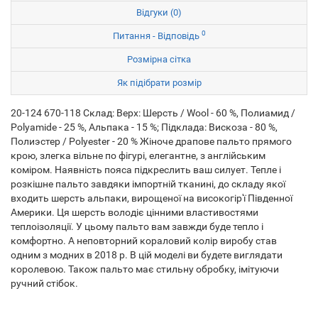
Відгуки (0)
0
Питання - Відповідь
Розмірна сітка
Як підібрати розмір
20-124 670-118 Склад: Верх: Шерсть / Wool - 60 %, Полиамид /
Polyamide - 25 %, Альпака - 15 %; Підклада: Вискоза - 80 %,
Полиэстер / Polyester - 20 % Жіноче драпове пальто прямого
крою, злегка вільне по фігурі, елегантне, з англійським
коміром. Наявність пояса підкреслить ваш силует. Тепле і
розкішне пальто завдяки імпортній тканині, до складу якої
входить шерсть альпаки, вирощеної на високогір'ї Південної
Америки. Ця шерсть володіє цінними властивостями
теплоізоляції. У цьому пальто вам завжди буде тепло і
комфортно. А неповторний кораловий колір виробу став
одним з модних в 2018 р. В цій моделі ви будете виглядати
королевою. Також пальто має стильну обробку, імітуючи
ручний стібок.