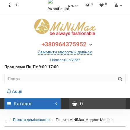
0
0
грн.
+380964375952
Замовити зворотній дзвінок
Написати в Viber
Працюємо
Пн-Пт 9:00-17:00
Акції
Каталог
: 0
...
Пальто демісезонне
Пальто MiNiMax, модель Моніка