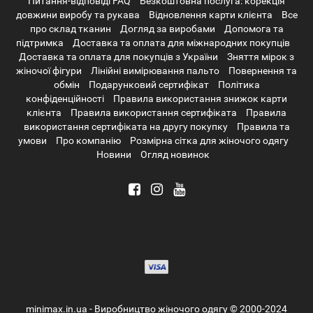
Питання-відповіді FAQ
Безкоштовна послуга: корекція
довжини виробу та рукава
Відновлення карти клієнта
Все
про склад тканин
Догляд за виробами
Допомога та
підтримка
Доставка та оплата для міжнародних покупців
Доставка та оплата для покупців з України
Зняття мірок з
жіночої фігури
Лінійні вимірювання пальто
Повернення та
обмін
Подарунковий сертифікат
Політика
конфіденційності
Правила використання знижок карти
клієнта
Правила використання сертифіката
Правила
використання сертифіката на другу покупку
Правила та
умови
Про компанію
Розмірна сітка для жіночого одягу
Новини
Огляд новинок
minimax.in.ua - Виробництво жіночого одягу © 2000-2024