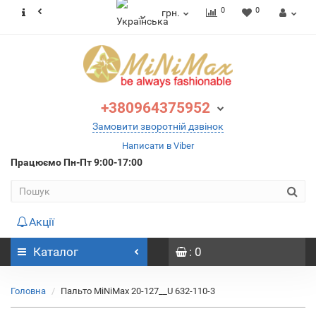
0
0
грн.
+380964375952
Замовити зворотній дзвінок
Написати в Viber
Працюємо
Пн-Пт 9:00-17:00
Акції
Каталог
: 0
Головна
Пальто MiNiMax 20-127__U 632-110-3