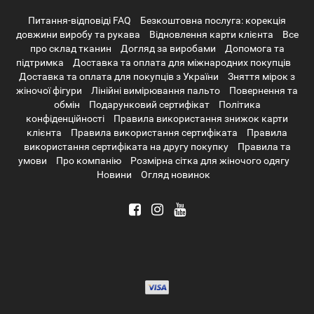
Питання-відповіді FAQ
Безкоштовна послуга: корекція
довжини виробу та рукава
Відновлення карти клієнта
Все
про склад тканин
Догляд за виробами
Допомога та
підтримка
Доставка та оплата для міжнародних покупців
Доставка та оплата для покупців з України
Зняття мірок з
жіночої фігури
Лінійні вимірювання пальто
Повернення та
обмін
Подарунковий сертифікат
Політика
конфіденційності
Правила використання знижок карти
клієнта
Правила використання сертифіката
Правила
використання сертифіката на другу покупку
Правила та
умови
Про компанію
Розмірна сітка для жіночого одягу
Новини
Огляд новинок