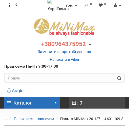
0
0
грн.
+380964375952
Замовити зворотній дзвінок
Написати в Viber
Працюємо
Пн-Пт 9:00-17:00
Акції
Каталог
: 0
...
Пальто з утеплювачем
Пальто MiNiMax 20-127__U 631-109-3