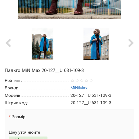
Пальто MiNiMax 20-127__U 631-109-3
Рейтинг:
Бренд:
MiNiMax
Модель:
20-127__U 631-109-3
Штрих-код:
20-127__U 631-109-3
Розмір:
Ціну уточнюйте