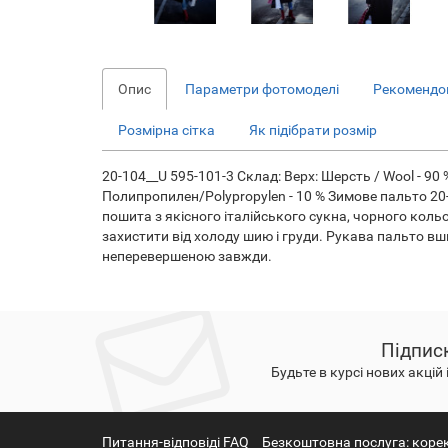
Опис
Параметри фотомоделі
Рекомендов
Розмірна сітка
Як підібрати розмір
20-104__U 595-101-3 Склад: Верх: Шерсть / Wool - 90 %
Полипропилен/Polypropylen - 10 % Зимове пальто 20-1
пошита з якісного італійського сукна, чорного коль
захистити від холоду шию і груди. Рукава пальто вш
неперевершеною завжди.
Підпис
Будьте в курсі нових акцій 
Питання-відповіді FAQ
Безкоштовна послуга: коре