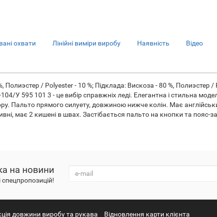
ані охвати
Лінійні виміри виробу
Наявність
Відео
, Полиэстер / Polyester - 10 %; Підклада: Вискоза - 80 %, Полиэстер / 
04/У 595 101 3 - це вибір справжніх леді. Елегантна і стильна моде
ору. Пальто прямого силуету, довжиною нижче колін. Має англійський
ивні, має 2 кишені в швах. Застібається пальто на кнопки та пояс-з
ка на новини
і спецпропозицій!
кція довжини виробу та рукава
Відновлення карти клієнта