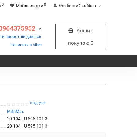
0
0
я
Мої закладки
Особистий кабінет
0964375952
Кошик
ти зворотній дзвінок
покупок
: 0
Написати в Viber
0 відгуків
MiNiMax
20-104__U 595-101-3
20-104__U 595-101-3