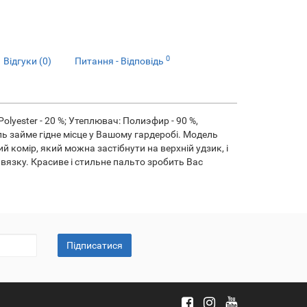
0
Відгуки (0)
Питання - Відповідь
Polyester - 20 %; Утеплювач: Полиэфир - 90 %,
ль займе гідне місце у Вашому гардеробі. Модель
 комір, який можна застібнути на верхній удзик, і
авязку. Красиве і стильне пальто зробить Вас
Підписатися