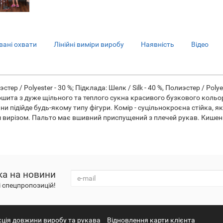
ані охвати
Лінійні виміри виробу
Наявність
Відео
стер / Polyester - 30 %; Підклада: Шелк / Silk - 40 %, Полиэстер / Pol
ошита з дуже щільного та теплого сукна красивого бузкового кольо
 підійде будь-якому типу фігури. Комір - суцільнокроєна стійка, я
м вирізом. Пальто має вшивний приспущений з плечей рукав. Кишені 
ка на новини
і спецпропозицій!
кція довжини виробу та рукава
Відновлення карти клієнта