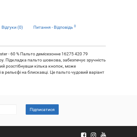
0
Відгуки (0)
Питання - Відповідь
yester - 60 % Пальто демісезонне 16275 420 79
ру. Підкладка пальто шовкова, забезпечує зручність
кий розстібнувши кілька кнопок, може
в рельєфі на блискавці. Це пальто чудовий варіант
Підписатися