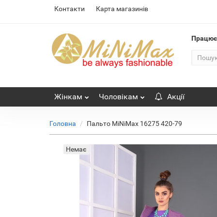
Контакти
Карта магазинів
Працю
Жінкам
Чоловікам
Акції
Головна
Пальто MiNiMax 16275 420-79
Немає