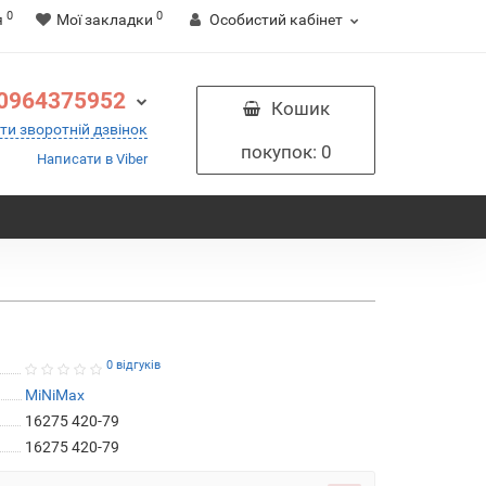
0
0
я
Мої закладки
Особистий кабінет
0964375952
Кошик
ти зворотній дзвінок
покупок
: 0
Написати в Viber
0 відгуків
MiNiMax
16275 420-79
16275 420-79