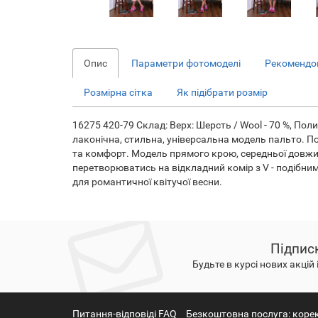
Опис
Параметри фотомоделі
Рекомендов
Розмірна сітка
Як підібрати розмір
16275 420-79 Склад: Верх: Шерсть / Wool - 70 %, Полиэ
лаконічна, стильна, універсальна модель пальто. П
та комфорт. Модель прямого крою, середньої довжини
перетворюватись на відкладний комір з V - подібни
для романтичної квітучої весни.
Підпис
Будьте в курсі нових акцій 
Питання-відповіді FAQ
Безкоштовна послуга: коре