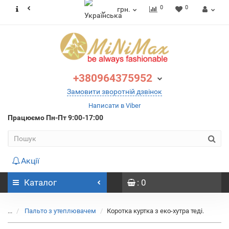
0
0
грн.
+380964375952
Замовити зворотній дзвінок
Написати в Viber
Працюємо
Пн-Пт 9:00-17:00
Акції
Каталог
: 0
...
Пальто з утеплювачем
Коротка куртка з еко-хутра теді.