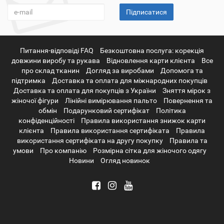
Підписатися
Питання-відповіді FAQ
Безкоштовна послуга: корекція
довжини виробу та рукава
Відновлення карти клієнта
Все
про склад тканин
Догляд за виробами
Допомога та
підтримка
Доставка та оплата для міжнародних покупців
Доставка та оплата для покупців з України
Зняття мірок з
жіночої фігури
Лінійні вимірювання пальто
Повернення та
обмін
Подарунковий сертифікат
Політика
конфіденційності
Правила використання знижок карти
клієнта
Правила використання сертифіката
Правила
використання сертифіката на другу покупку
Правила та
умови
Про компанію
Розмірна сітка для жіночого одягу
Новини
Огляд новинок