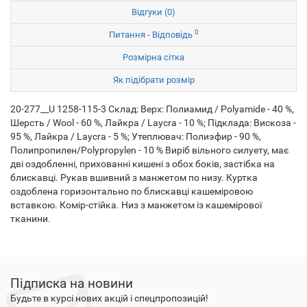
Відгуки (0)
0
Питання - Відповідь
Розмірна сітка
Як підібрати розмір
20-277__U 1258-115-3 Склад: Верх: Полиамид / Polyamide - 40 %,
Шерсть / Wool - 60 %, Лайкра / Laycra - 10 %; Підклада: Вискоза -
95 %, Лайкра / Laycra - 5 %; Утеплювач: Полиэфир - 90 %,
Полипропилен/Polypropylen - 10 % Виріб вільного силуету, має
дві оздобленні, прихованні кишені з обох боків, застібка на
блискавці. Рукав вшивний з манжетом по низу. Куртка
оздоблена горизонтально по блискавці кашеміровою
вставкою. Комір-стійка. Низ з манжетом із кашемірової
тканини.
Підписка на новини
Будьте в курсі нових акцій і спецпропозицій!