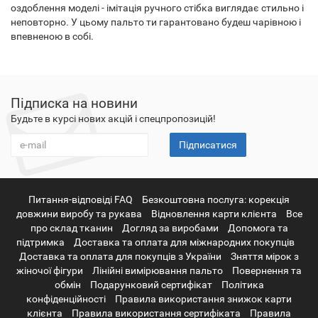
оздоблення моделі - імітація ручного стібка виглядає стильно і
неповторно. У цьому пальто ти гарантовано будеш чарівною і
впевненою в собі.
Підписка на новини
Будьте в курсі нових акцій і спецпропозицій!
Підписатися
Питання-відповіді FAQ
Безкоштовна послуга: корекція
довжини виробу та рукава
Відновлення карти клієнта
Все
про склад тканин
Догляд за виробами
Допомога та
підтримка
Доставка та оплата для міжнародних покупців
Доставка та оплата для покупців з України
Зняття мірок з
жіночої фігури
Лінійні вимірювання пальто
Повернення та
обмін
Подарунковий сертифікат
Політика
конфіденційності
Правила використання знижок карти
клієнта
Правила використання сертифіката
Правила