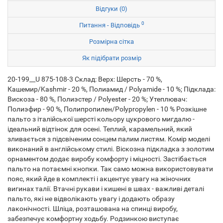
Відгуки (0)
0
Питання - Відповідь
Розмірна сітка
Як підібрати розмір
20-199__U 875-108-3 Склад: Верх: Шерсть - 70 %,
Кашемир/Kashmir - 20 %, Полиамид / Polyamide - 10 %; Підклада:
Вискоза - 80 %, Полиэстер / Polyester - 20 %; Утеплювач:
Полиэфир - 90 %, Полипропилен/Polypropylen - 10 % Розкішне
пальто з італійської шерсті кольору цукрового мигдалю -
ідеальний відтінок для осені. Теплий, карамельний, який
зливається з підсвіченим сонцем палим листям. Комір моделі
виконаний в англійському стилі. Віскозна підкладка з золотим
орнаментом додає виробу комфорту і міцності. Застібається
пальто на потаємні кнопки. Так само можна використовувати
пояс, який йде в комплекті і акцентує увагу на жіночних
вигинах талії. Втачні рукави і кишені в швах - важливі деталі
пальто, які не відволікають увагу і додають образу
лаконічності. Шліца, розташована на спинці виробу,
забезпечує комфортну ходьбу. Родзинкою виступає