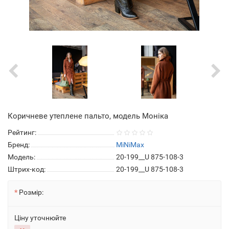
Коричневе утеплене пальто, модель Моніка
Рейтинг:
Бренд:
MiNiMax
Модель:
20-199__U 875-108-3
Штрих-код:
20-199__U 875-108-3
Розмір:
Ціну уточнюйте