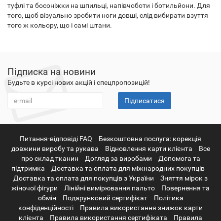
туфлі та босоніжки на шпильці, напівчоботи і ботильйони. Для
того, щоб візуально зробити ноги довші, слід вибирати взуття
того ж кольору, що і самі штани.
Підписка на новини
Будьте в курсі нових акцій і спецпропозицій!
Підписатися
Питання-відповіді FAQ
Безкоштовна послуга: корекція
довжини виробу та рукава
Відновлення карти клієнта
Все
про склад тканин
Догляд за виробами
Допомога та
підтримка
Доставка та оплата для міжнародних покупців
Доставка та оплата для покупців з України
Зняття мірок з
жіночої фігури
Лінійні вимірювання пальто
Повернення та
обмін
Подарунковий сертифікат
Політика
конфіденційності
Правила використання знижок карти
клієнта
Правила використання сертифіката
Правила