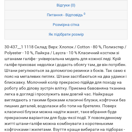
Відгуки (0)
0
Питання - Відповідь
Розмірна сітка
Як підібрати розмір
30-437__1 1118 Склад: Верх: Хлопок / Cotton - 80 %, Полиэстер /
Polyester - 10 %, Лайкра / Laycra - 10 % Класичний костюм зі
штанами галіфе - універсальна модель для кожної леді. Крій
галіфе приховає недоліки і додасть обсягу там, де він потрібен.
Штани регулюються за допомогою резинки з боків. Так само є
пояс на металевих петлях. Штани застібаються на два удзики і
блискавку. Молочний колір прекрасно підійде для походу на
роботу або ділову зустріч влітку. Приємна бавовняна тканина
легка в догляді і прослужить вам довгий час. Найкраще
виглядають з такими брюками класичні блузки, кофточки без
пишних деталей, водолазки або топи на бретелях. Поверх
класичної блузки можна надіти жакет, таке вбрання буде
прекрасним варіантом для будь-якої події. У повсякденному
житті штани-галіфе можна комбінувати з коротенькими
кофточками і жилетами. Взуття краще вибирати на підборах -