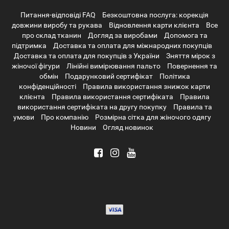
Питання-відповіді FAQ
Безкоштовна послуга: корекція
довжини виробу та рукава
Відновлення карти клієнта
Все
про склад тканин
Догляд за виробами
Допомога та
підтримка
Доставка та оплата для міжнародних покупців
Доставка та оплата для покупців з України
Зняття мірок з
жіночої фігури
Лінійні вимірювання пальто
Повернення та
обмін
Подарунковий сертифікат
Політика
конфіденційності
Правила використання знижок карти
клієнта
Правила використання сертифіката
Правила
використання сертифіката на другу покупку
Правила та
умови
Про компанію
Розмірна сітка для жіночого одягу
Новини
Огляд новинок