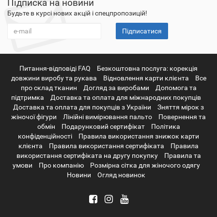
Підписка на новини
Будьте в курсі нових акцій і спецпропозицій!
Підписатися
Питання-відповіді FAQ
Безкоштовна послуга: корекція
довжини виробу та рукава
Відновлення карти клієнта
Все
про склад тканин
Догляд за виробами
Допомога та
підтримка
Доставка та оплата для міжнародних покупців
Доставка та оплата для покупців з України
Зняття мірок з
жіночої фігури
Лінійні вимірювання пальто
Повернення та
обмін
Подарунковий сертифікат
Політика
конфіденційності
Правила використання знижок карти
клієнта
Правила використання сертифіката
Правила
використання сертифіката на другу покупку
Правила та
умови
Про компанію
Розмірна сітка для жіночого одягу
Новини
Огляд новинок