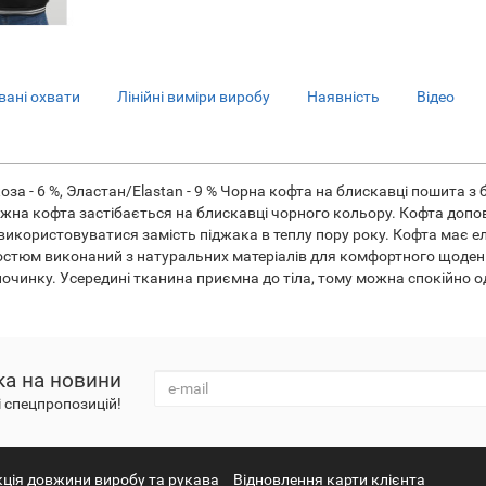
ані охвати
Лінійні виміри виробу
Наявність
Відео
коза - 6 %, Эластан/Elastan - 9 % Чорна кофта на блискавці пошита з
отажна кофта застібається на блискавці чорного кольору. Кофта до
икористовуватися замість піджака в теплу пору року. Кофта має ела
остюм виконаний з натуральних матеріалів для комфортного щоден
починку. Усередині тканина приємна до тіла, тому можна спокійно о
ка на новини
і спецпропозицій!
кція довжини виробу та рукава
Відновлення карти клієнта