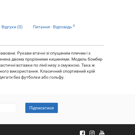
0
Відгуки (0)
Питання - Відповідь
 бавовни. Рукави втачні зі спущеним плечем і з
повнена двома прорізними кишенями. Модель бомбер
стичні вставки по лінії низу з смужкою. Така ж
ного використання. Класичний спортивний крій
дягати без футболки або гольфу.
Підписатися