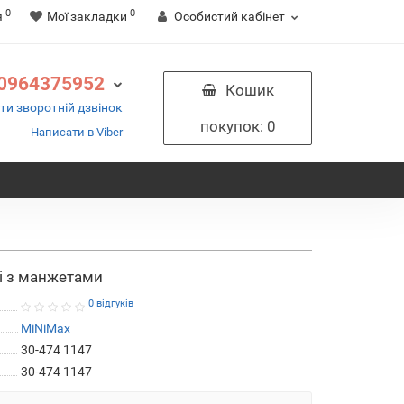
0
0
я
Мої закладки
Особистий кабінет
0964375952
Кошик
ти зворотній дзвінок
покупок
: 0
Написати в Viber
і з манжетами
0 відгуків
MiNiMax
30-474 1147
30-474 1147