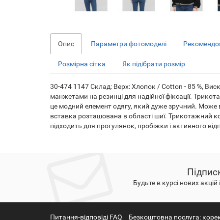
Опис
Параметри фотомоделі
Рекомендов
Розмірна сітка
Як підібрати розмір
30-474 1147 Склад: Верх: Хлопок / Cotton - 85 %, Вис
манжетами на резинці для надійної фіксації. Трик
це модний елемент одягу, який дуже зручний. Може в
вставка розташована в області шиї. Трикотажний к
підходить для прогулянок, пробіжки і активного від
Підпис
Будьте в курсі нових акцій 
Питання-відповіді FAQ
Безкоштовна послуга: коре