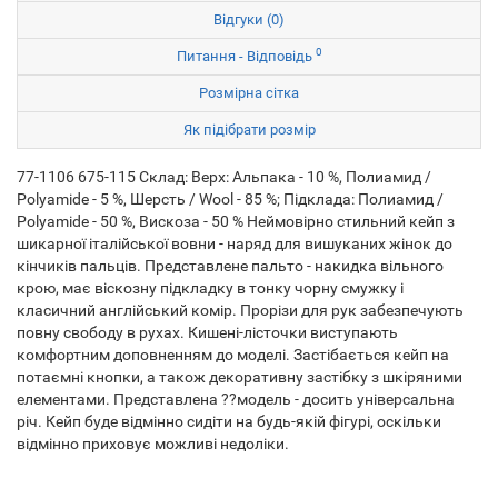
Відгуки (0)
0
Питання - Відповідь
Розмірна сітка
Як підібрати розмір
77-1106 675-115 Склад: Верх: Альпака - 10 %, Полиамид /
Polyamide - 5 %, Шерсть / Wool - 85 %; Підклада: Полиамид /
Polyamide - 50 %, Вискоза - 50 % Неймовірно стильний кейп з
шикарної італійської вовни - наряд для вишуканих жінок до
кінчиків пальців. Представлене пальто - накидка вільного
крою, має віскозну підкладку в тонку чорну смужку і
класичний англійський комір. Прорізи для рук забезпечують
повну свободу в рухах. Кишені-лісточки виступають
комфортним доповненням до моделі. Застібається кейп на
потаємні кнопки, а також декоративну застібку з шкіряними
елементами. Представлена ??модель - досить універсальна
річ. Кейп буде відмінно сидіти на будь-якій фігурі, оскільки
відмінно приховує можливі недоліки.