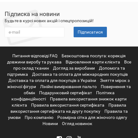
Підписка на новини
Будьте в курсі нових акцій і спецпропозицій!
Підписатися
Питання-відповіді FAQ
Безкоштовна послуга: корекція
довжини виробу та рукава
Відновлення карти клієнта
Все
про склад тканин
Догляд за виробами
Допомога та
підтримка
Доставка та оплата для міжнародних покупців
Доставка та оплата для покупців з України
Зняття мірок з
жіночої фігури
Лінійні вимірювання пальто
Повернення та
обмін
Подарунковий сертифікат
Політика
конфіденційності
Правила використання знижок карти
клієнта
Правила використання сертифіката
Правила
використання сертифіката на другу покупку
Правила та
умови
Про компанію
Розмірна сітка для жіночого одягу
Новини
Огляд новинок