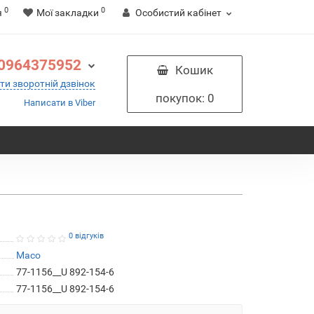
0
0
я
Мої закладки
Особистий кабінет
0964375952
Кошик
ти зворотній дзвінок
покупок
: 0
Написати в Viber
0 відгуків
Maco
77-1156__U 892-154-6
77-1156__U 892-154-6