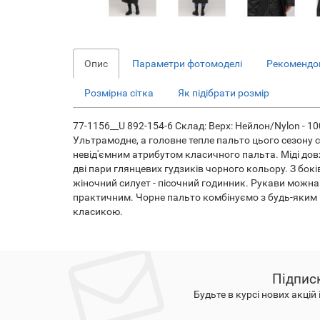
Опис
Параметри фотомоделі
Рекомендов
Розмірна сітка
Як підібрати розмір
77-1156__U 892-154-6 Склад: Верх: Нейлон/Nylon - 100
Ультрамодне, а головне тепле пальто цього сезону
невід'ємним атрибутом класичного пальта. Міді довж
дві пари глянцевих гудзиків чорного кольору. З бок
жіночний силует - пісочний годинник. Рукави можна 
практичним. Чорне пальто комбінуємо з будь-яким 
класикою.
Підпис
Будьте в курсі нових акцій 