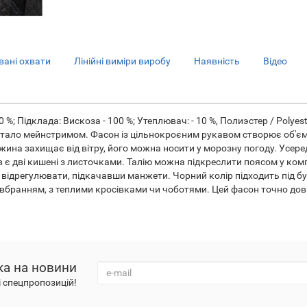
ані охвати
Лінійні виміри виробу
Наявність
Відео
 %; Підклада: Вискоза - 100 %; Утеплювач: - 10 %, Полиэстер / Polyest
 стало мейнстримом. Фасон із цільнокроєним рукавом створює об'єм
ина захищає від вітру, його можна носити у морозну погоду. Усереди
ів є дві кишені з листочками. Талію можна підкреслити поясом у ко
відрегулювати, підкачавши манжети. Чорний колір підходить під буд
вбранням, з теплими кросівками чи чоботями. Цей фасон точно довг
ка на новини
і спецпропозицій!