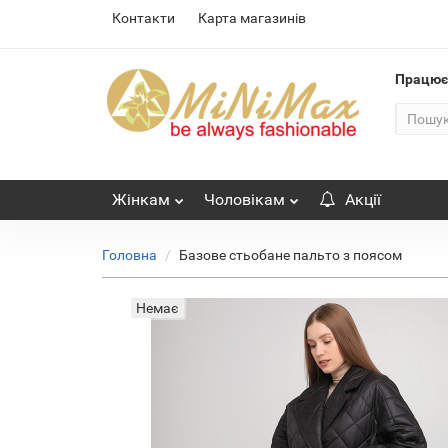
Контакти
Карта магазинів
Працю
Жінкам
Чоловікам
Акції
Головна
Базове стьобане пальто з поясом
Немає