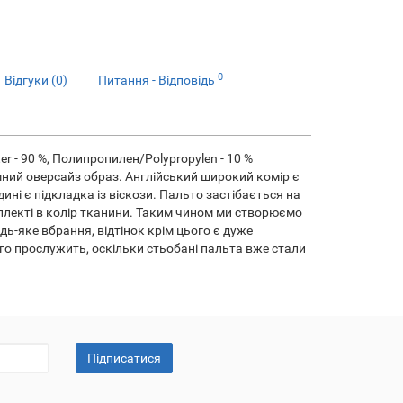
0
Відгуки (0)
Питання - Відповідь
er - 90 %, Полипропилен/Polypropylen - 10 %
ний оверсайз образ. Англійський широкий комір є
ні є підкладка із віскози. Пальто застібається на
мплекті в колір тканини. Таким чином ми створюємо
ь-яке вбрання, відтінок крім цього є дуже
о прослужить, оскільки стьобані пальта вже стали
Підписатися